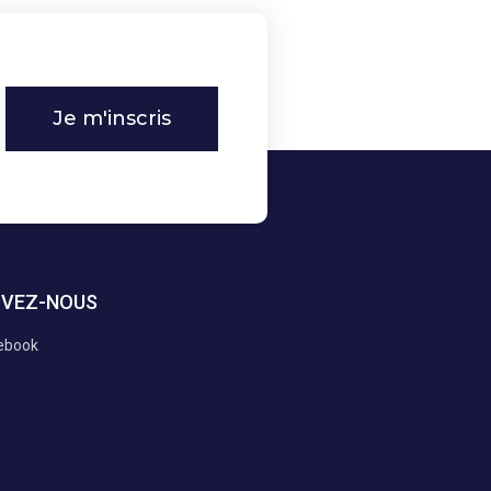
Je m'inscris
IVEZ-NOUS
ebook