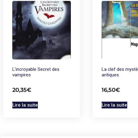
L’incroyable Secret des
La clef des myst
vampires
antiques
20,35
€
16,50
€
Lire la suite
Lire la suite