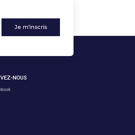
Je m'inscris
IVEZ-NOUS
ebook