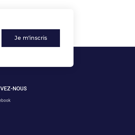
Je m'inscris
IVEZ-NOUS
ebook