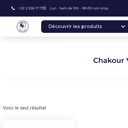
+32 2 538 17 17
Lun - Sam de 10h - 18h30 non stop
Découvrir les produits
Chakour 
Voici le seul résultat