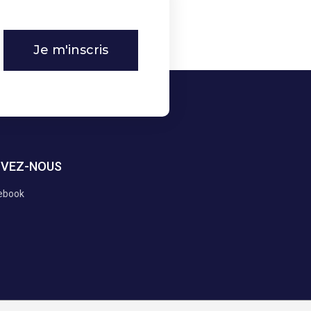
Je m'inscris
IVEZ-NOUS
ebook