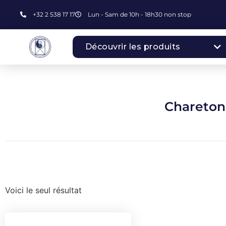
+32 2 538 17 17
Lun - Sam de 10h - 18h30 non stop
Découvrir les produits
Chareton
Voici le seul résultat