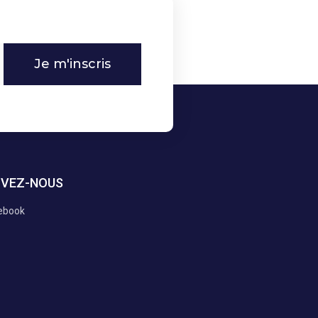
Je m'inscris
IVEZ-NOUS
ebook