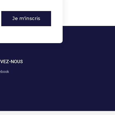
Je m'inscris
IVEZ-NOUS
ebook