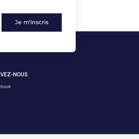
Je m'inscris
IVEZ-NOUS
ebook