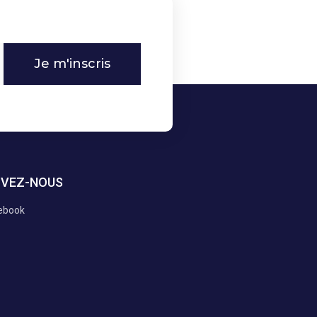
Je m'inscris
IVEZ-NOUS
ebook