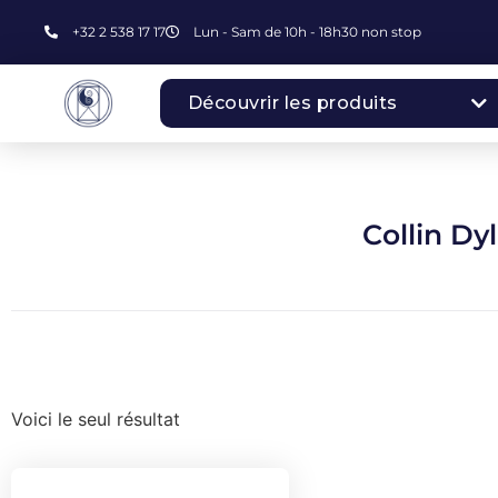
+32 2 538 17 17
Lun - Sam de 10h - 18h30 non stop
Découvrir les produits
Collin Dy
Voici le seul résultat