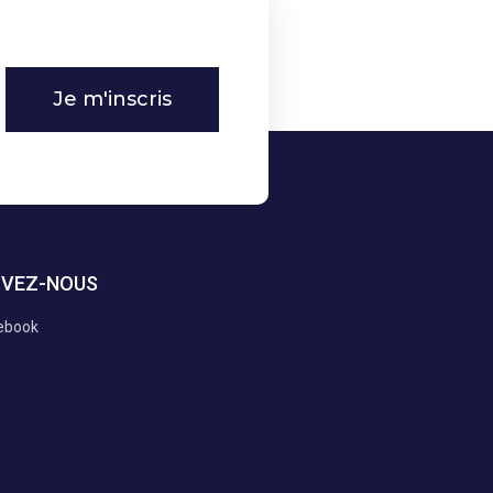
Je m'inscris
IVEZ-NOUS
ebook