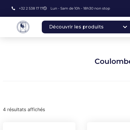
+32 2 538 17 17
Lun - Sam de 10h - 18h30 non stop
Découvrir les produits
Coulombe
4 résultats affichés