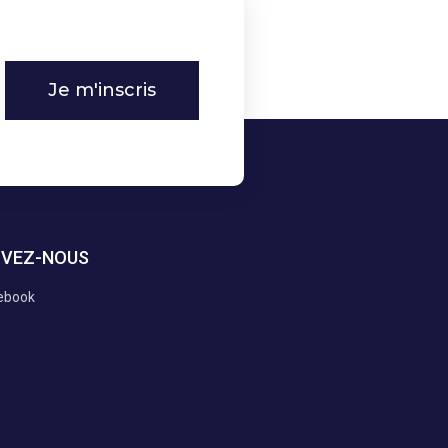
Je m'inscris
IVEZ-NOUS
ebook