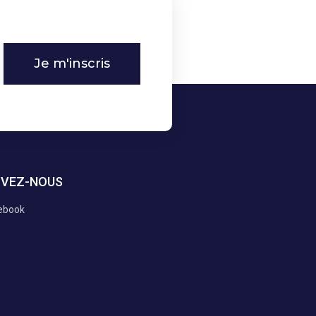
Je m'inscris
IVEZ-NOUS
ebook