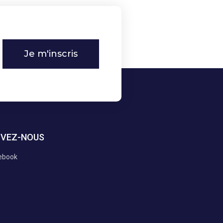
Je m'inscris
IVEZ-NOUS
ebook