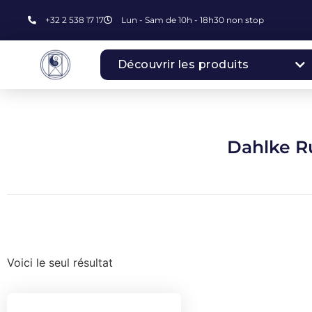
+32 2 538 17 17
Lun - Sam de 10h - 18h30 non stop
Découvrir les produits
Dahlke R
Voici le seul résultat