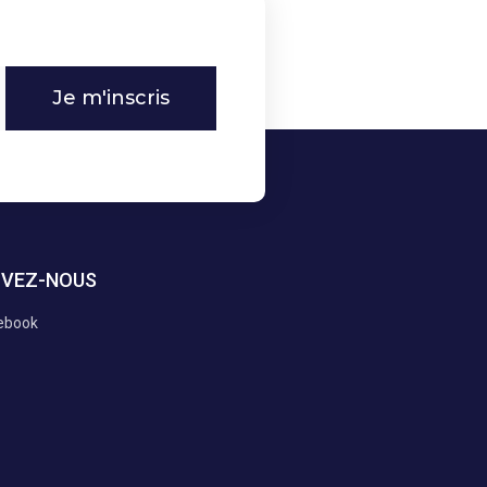
Je m'inscris
IVEZ-NOUS
ebook