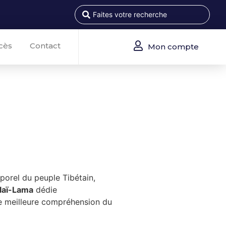
cès
Contact
Mon compte
mporel du peuple Tibétain,
alaï-Lama
dédie
une meilleure compréhension du