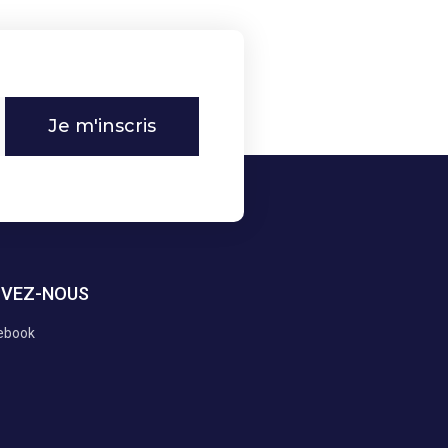
Je m'inscris
IVEZ-NOUS
ebook