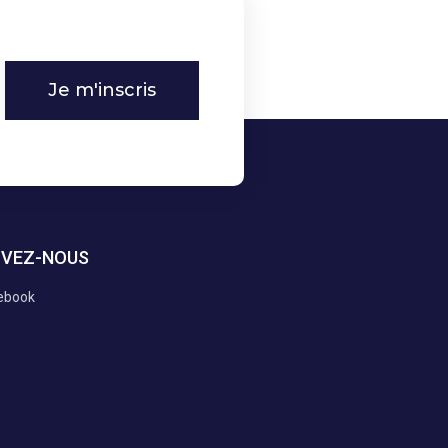
Je m'inscris
IVEZ-NOUS
ebook