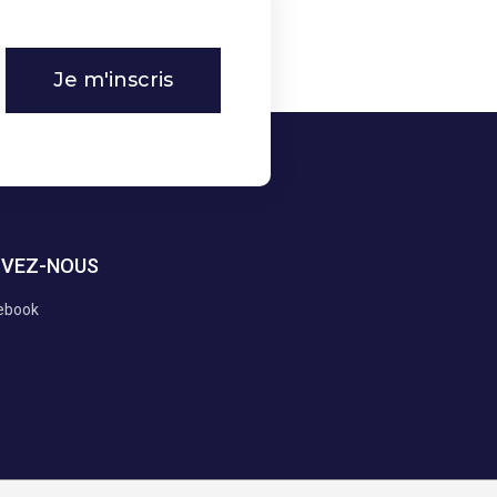
Je m'inscris
IVEZ-NOUS
ebook