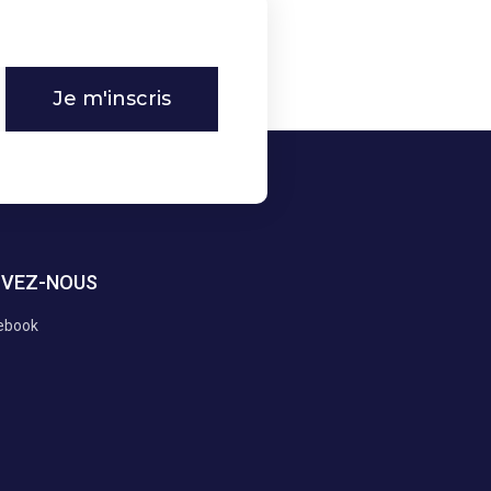
Je m'inscris
IVEZ-NOUS
ebook