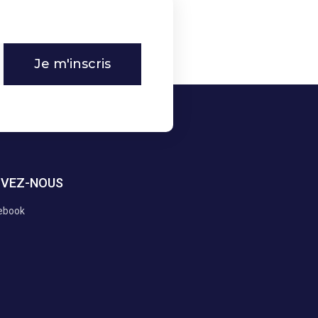
Je m'inscris
IVEZ-NOUS
ebook