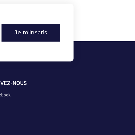
Je m'inscris
IVEZ-NOUS
ebook