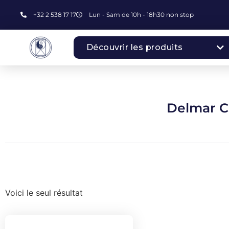
+32 2 538 17 17
Lun - Sam de 10h - 18h30 non stop
Découvrir les produits
Delmar C
Voici le seul résultat