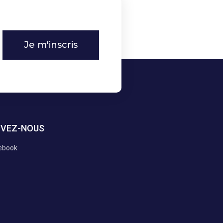
Je m'inscris
IVEZ-NOUS
ebook