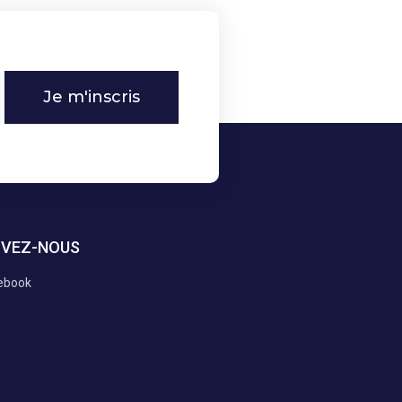
Je m'inscris
IVEZ-NOUS
ebook