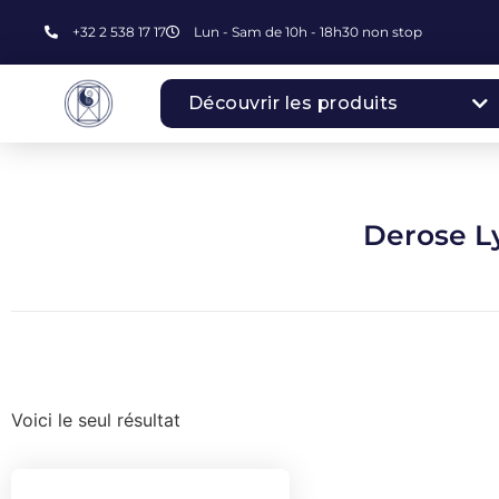
+32 2 538 17 17
Lun - Sam de 10h - 18h30 non stop
Découvrir les produits
Derose L
Voici le seul résultat