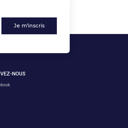
Je m'inscris
IVEZ-NOUS
ebook