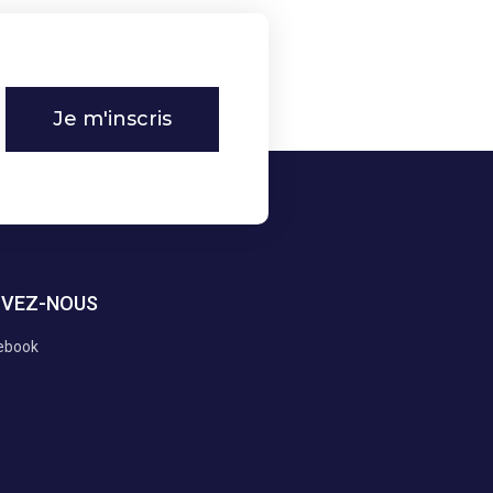
Je m'inscris
IVEZ-NOUS
ebook