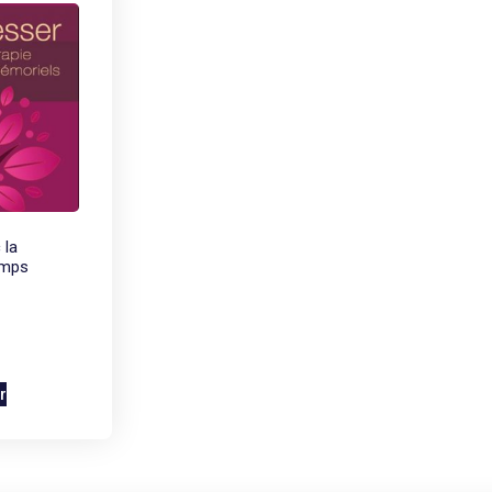
 la
amps
r