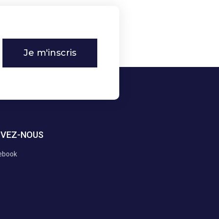
Je m'inscris
IVEZ-NOUS
ebook