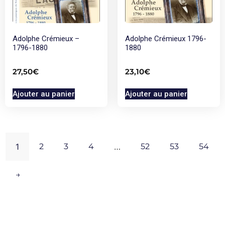
Adolphe Crémieux –
Adolphe Crémieux 1796-
1796-1880
1880
27,50
€
23,10
€
Ajouter au panier
Ajouter au panier
1
2
3
4
…
52
53
54
→