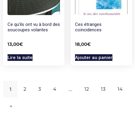
Ce qu’ils ont vu à bord des
Ces étranges
soucoupes volantes
coïncidences
13,00
€
18,00
€
Lire la suite
Ajouter au panier
1
2
3
4
…
12
13
14
→