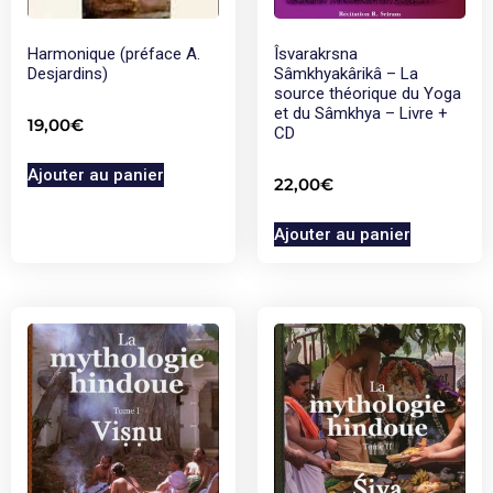
Harmonique (préface A.
Îsvarakrsna
Desjardins)
Sâmkhyakârikâ – La
source théorique du Yoga
et du Sâmkhya – Livre +
19,00
€
CD
Ajouter au panier
22,00
€
Ajouter au panier