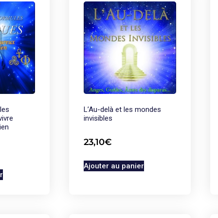
les
L’Au-delà et les mondes
ivre
invisibles
ien
23,10
€
Ajouter au panier
r