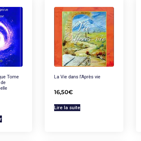
ique Tome
La Vie dans l’Après vie
 de
elle
16,50
€
Lire la suite
r