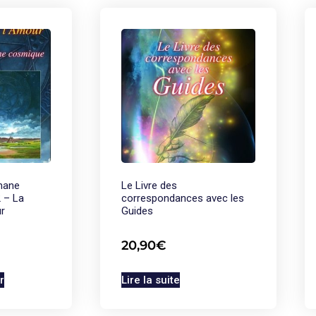
mane
Le Livre des
 – La
correspondances avec les
ur
Guides
20,90
€
r
Lire la suite