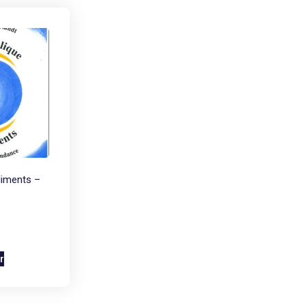
liments –
r