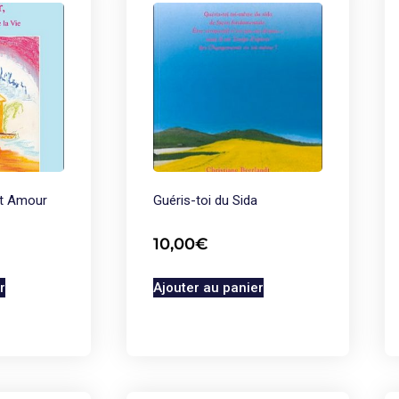
et Amour
Guéris-toi du Sida
10,00
€
r
Ajouter au panier