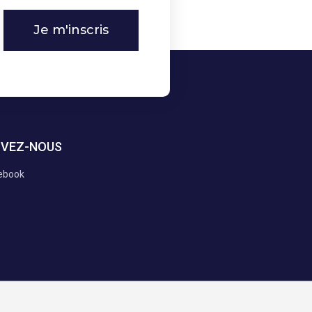
Je m'inscris
IVEZ-NOUS
ebook