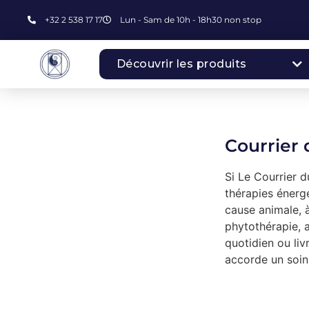
+32 2 538 17 17
Lun - Sam de 10h - 18h30 non stop
Découvrir les produits
Courrier 
Si Le Courrier d
thérapies énergét
cause animale, à
phytothérapie, a
quotidien ou li
accorde un soin 