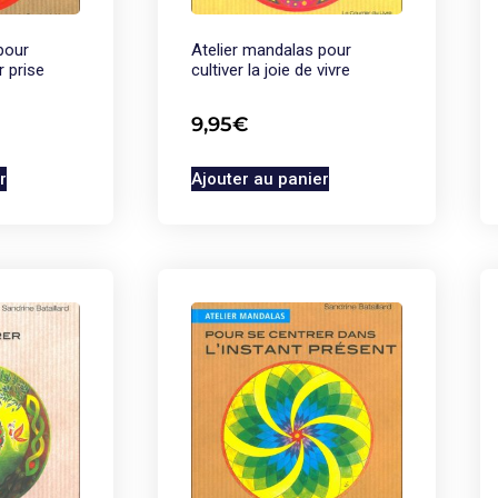
pour
Atelier mandalas pour
r prise
cultiver la joie de vivre
9,95
€
r
Ajouter au panier