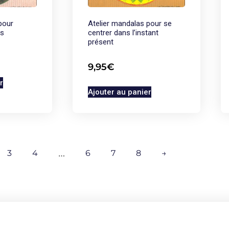
pour
Atelier mandalas pour se
es
centrer dans l’instant
présent
9,95
€
r
Ajouter au panier
3
4
…
6
7
8
→