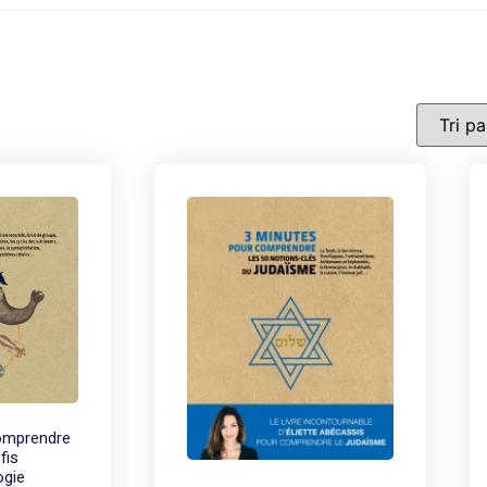
omprendre
fis
ogie