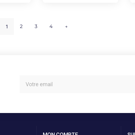
1
2
3
4
→
MON COMPTE
SU