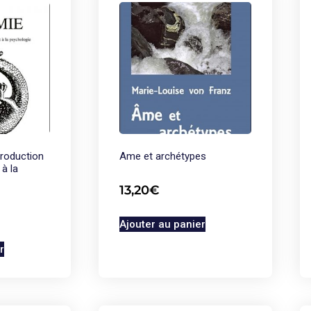
troduction
Ame et archétypes
à la
13,20
€
Ajouter au panier
r