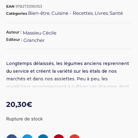
EAN
9782733910153
Bien-être
Cuisine - Recettes
Livres
Santé
Catégories
,
,
,
Auteur :
Massieu Cécile
Editeur :
Grancher
Longtemps délaissés, les légumes anciens reprennent
du service et créent la variété sur les étals de nos
marchés et dans nos assiettes. Peu à peu, les
maraîchers recommencent à cultiver ces légumes dont
les prix de vente sont à la portée de tous et permettent
de varier à l’infini les menus de toutes saisons. Cultivés
20,30
€
de façon traditionnelle, ces légumes colorés et sains
suivent le rythme des saisons et leurs variétés se
Rupture de stock
comptent par centaines. Le persil racine, le
topinambour, l’hélianti ou encore l’aubergine de