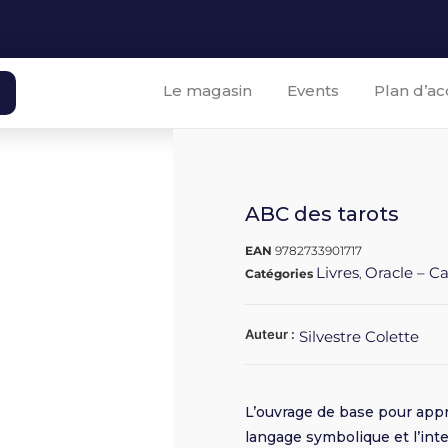
Le magasin
Events
Plan d’ac
ABC des tarots
EAN
9782733901717
Livres
Oracle – C
Catégories
,
Auteur :
Silvestre Colette
L’ouvrage de base pour appre
langage symbolique et l’int