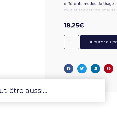
différents modes de tirage : 
roue et ses dérivés, et aussi
particulièrement recomman
18,25
€
Ajouter au p
-être aussi...