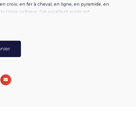
en croix, en fer à cheval, en ligne, en pyramide, en
 le tirage celtique. Cet excellent guide est
dé aux débutants.
anier