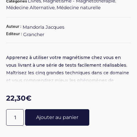
Livres
Magnétisme - Magnétothérapie
Catégories
,
,
Médecine Alternative
Médecine naturelle
,
Auteur :
Mandorla Jacques
Editeur :
Grancher
Apprenez à utiliser votre magnétisme chez vous en
vous livrant à une série de tests facilement réalisables.
Maîtrisez les cinq grandes techniques dans ce domaine
et vous comprendrez mieux les phénomènes de
magnétisme, en particulier dans vos rencontres avec
certaines personnes qui vous attirent ou vous rebutent.
22,30
€
Ajouter au panier