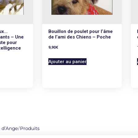
ux…
Bouillon de poulet pour l’âme
ants – Une
de l’ami des Chiens – Poche
te pour
9,90
€
telligence
Ajouter au panier
e d’Ange
/
Produits