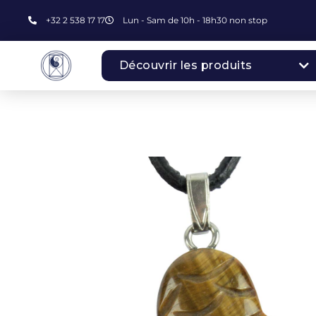
+32 2 538 17 17
Lun - Sam de 10h - 18h30 non stop
Découvrir les produits