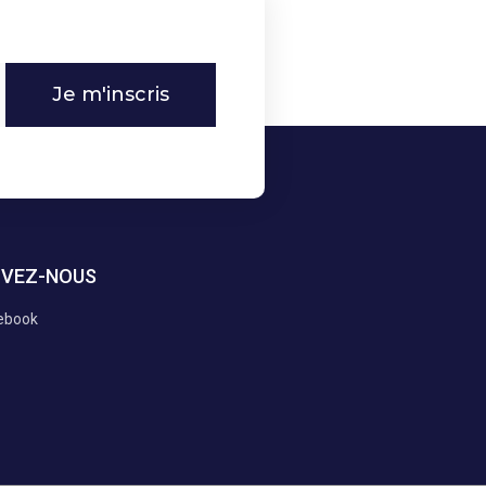
Je m'inscris
IVEZ-NOUS
ebook