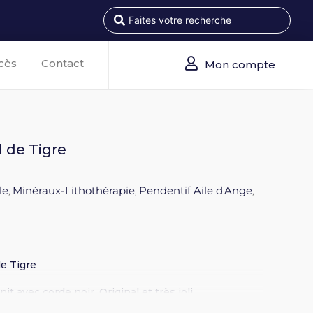
cès
Contact
Mon compte
l de Tigre
le
Minéraux-Lithothérapie
Pendentif Aile d'Ange
,
,
,
de Tigre
 avec corde noir. Original et très joli