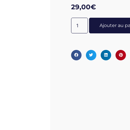
Avec boucle en métal.
29,00
€
L'Oeil de tigre protège des 
négative aux personnes de 
Ajouter au p
Pierre qui à maîtriser ses 
est trop emphatique elle pe
d'autrui.