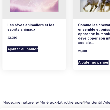
Les rêves animaliers et les
Comme les cheva
esprits animaux
ensemble et puiss
approche humanis
23,95
€
développer son in
sociale…
Ajouter au panier
25,30
€
Ajouter au panier
Médecine naturelle
/
Minéraux-Lithothérapie
/
Pendentif Ail