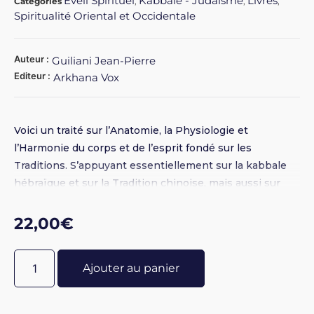
Eveil Spirituel
Kabbale - Judaïsme
Livres
Catégories
,
,
,
Spiritualité Oriental et Occidentale
Auteur :
Guiliani Jean-Pierre
Editeur :
Arkhana Vox
Voici un traité sur l’Anatomie, la Physiologie et
l’Harmonie du corps et de l’esprit fondé sur les
Traditions. S’appuyant essentiellement sur la kabbale
hébraïque et sur la Tradition chinoise, mais aussi sur
toutes les autres Traditions, ce livre nous démontre que
la science d’aujourd’hui doit intégrer les Traditions pour
22,00
€
évoluer.
Ajouter au panier