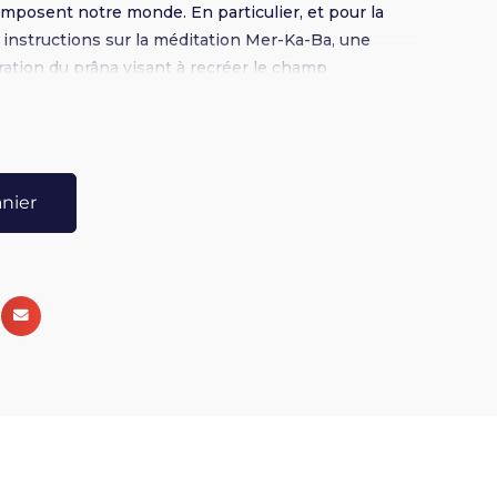
omposent notre monde. En particulier, et pour la
es instructions sur la méditation Mer-Ka-Ba, une
ation du prâna visant à recréer le champ
llé.
anier