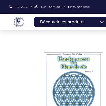
+32 2 538 17 17
Lun - Sam de 10h - 18h30 non stop
Découvrir les produits