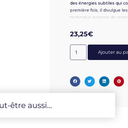
des énergies subtiles qui c
première fois, il divulgue l
technique avancée de respir
énergétique de l'humain évei
23,25
€
Ajouter au p
-être aussi...