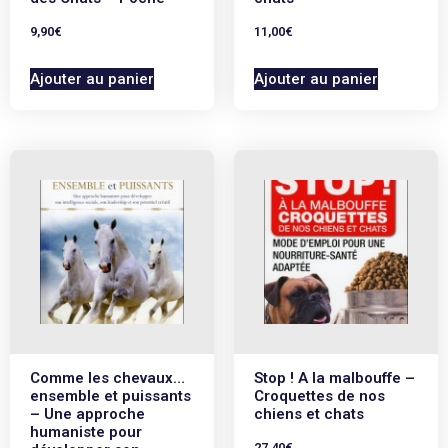
9,90
€
11,00
€
Ajouter au panier
Ajouter au panier
Comme les chevaux…
Stop ! A la malbouffe –
ensemble et puissants
Croquettes de nos
– Une approche
chiens et chats
humaniste pour
27,40
€