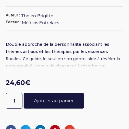
Auteur :
Thelen Brigitte
Editeur :
Médicis Entrelacs
Double approche de la personnalité associant les
thèmes astraux et les thérapies par les essences
florales. Ce guide, le seul en son genre, aide à révéler la
personnalité unique de chacun et à résorber en
douceur les blocages, grâce aux élixirs floraux du Dr
Bach et aux essences californiennes pour atteindre
24,60
€
l’épanouissement.
Ajouter au panier