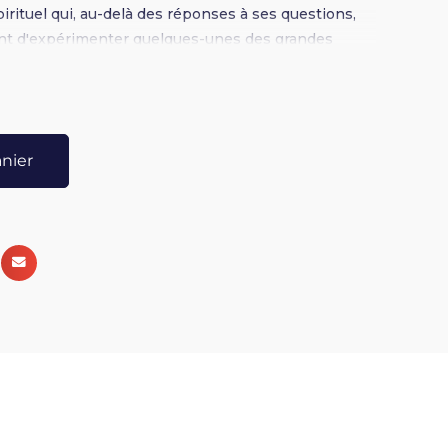
irituel qui, au-delà des réponses à ses questions,
nt d'expérimenter quelques-unes des grandes
 temps, mais aussi de partager leurs
roché 15,5 x 23 - 338 pages
anier