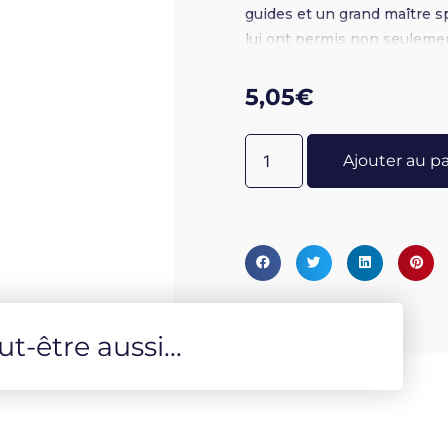
guides et un grand maître sp
lui ont permis non seuleme
leçons spirituelles de notre
enseignements avec nous. B
5,05
€
Ajouter au p
-être aussi...