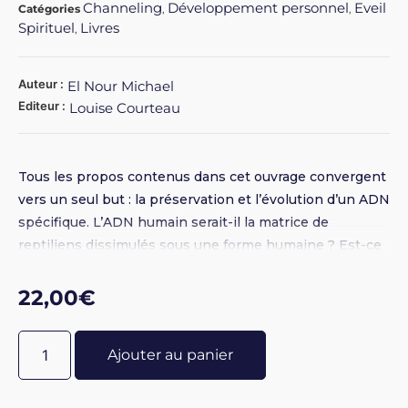
Channeling
Développement personnel
Eveil
Catégories
,
,
Spirituel
Livres
,
Auteur :
El Nour Michael
Editeur :
Louise Courteau
Tous les propos contenus dans cet ouvrage convergent
vers un seul but : la préservation et l’évolution d’un ADN
spécifique. L’ADN humain serait-il la matrice de
reptiliens dissimulés sous une forme humaine ? Est-ce
bien le véritable plan de Dieu concernant la race
humaine ? Existe-t-il un lien entre les propos contenus
22,00
€
dans Baiser à Lucifer et l’Archange Michel qui terrasse
le Dragon ? - Broché 14 x 21,5 - Photos N&B - 300 pages
Ajouter au panier