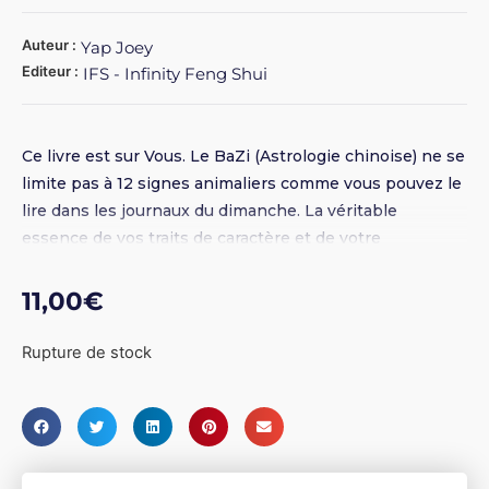
Auteur :
Yap Joey
Editeur :
IFS - Infinity Feng Shui
Ce livre est sur Vous. Le BaZi (Astrologie chinoise) ne se
limite pas à 12 signes animaliers comme vous pouvez le
lire dans les journaux du dimanche. La véritable
essence de vos traits de caractère et de votre
personnalité ne peut être déterminée qu'à partir de
votre Maître du Jour, qui lui est déterminé par votre jour
11,00
€
de naissance. Le Maître du Jour révèle vos véritables
traits de caractère fondamentaux, surtout ceux qui
Rupture de stock
peuvent être facilement perçus par les autres. C'est le
point de référence à partir duquel l'analyse BaZi
commence. Avec la série BaZi Profilage , apprenez-en
plus sur vous-même en termes de caractère, de carrière,
de relations et de richesse. Ce livre expose les