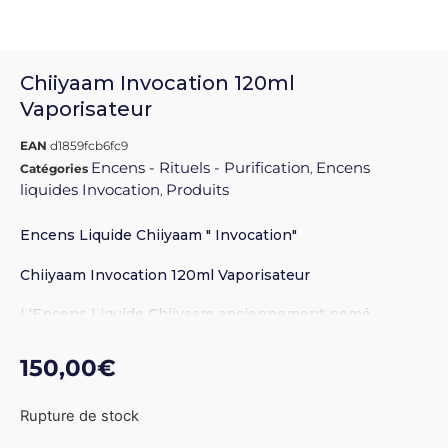
Chiiyaam Invocation 120ml
Vaporisateur
EAN
d1859fcb6fc9
Encens - Rituels - Purification
Encens
Catégories
,
liquides Invocation
Produits
,
Encens Liquide Chiiyaam " Invocation"
Chiiyaam Invocation 120ml Vaporisateur
L'Encens Liquide Chiiyaam anciennement nomé
Invocation à été créé afin d'obtenir les mêmes effets
150,00
€
que les encens traditionnels mais sans les
désagréments de la fumée. Chiiyaam permet une
purification instantanée de l'ambiance, apportant d'une
Rupture de stock
part harmonie et détente propices au repos, à la