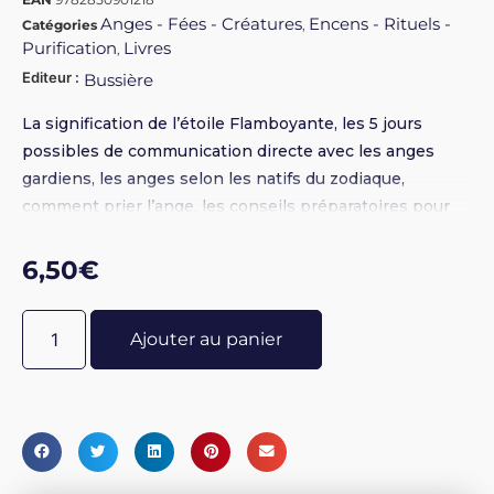
Anges - Fées - Créatures
Encens - Rituels -
Catégories
,
Purification
Livres
,
Editeur :
Bussière
La signification de l’étoile Flamboyante, les 5 jours
possibles de communication directe avec les anges
gardiens, les anges selon les natifs du zodiaque,
comment prier l’ange, les conseils préparatoires pour
les jours qui précèdent le rituel de sa présence, les
prières d’action de grâces ...
6,50
€
Ajouter au panier