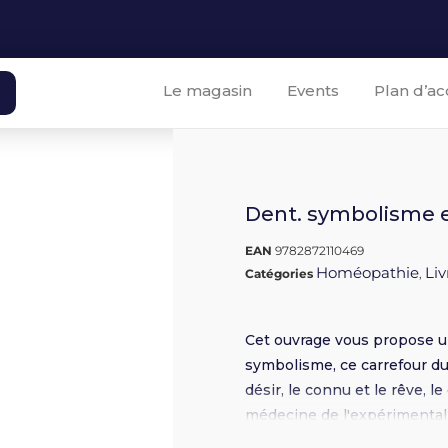
Le magasin
Events
Plan d’ac
Dent. symbolisme 
EAN
9782872110469
Homéopathie
Liv
Catégories
,
Cet ouvrage vous propose un
symbolisme, ce carrefour du
désir, le connu et le rêve, l
médecine de l'expérimental e
permet une connaissance vr