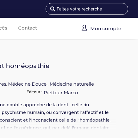
cès
Contact
Mon compte
et homéopathie
res
Médecine Douce
Médecine naturelle
,
,
Editeur :
Pietteur Marco
e double approche de la dent : celle du
 psychisme humain, où convergent l'affectif et le
e conscient et l'inconscient celle de l'homéopathie,
t de l'expérience, qui, par-delà l'organe dentaire,
aie de la personne. Broché 16 x 24 - 208 pages