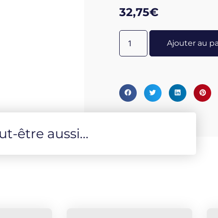
32,75
€
Ajouter au p
-être aussi...