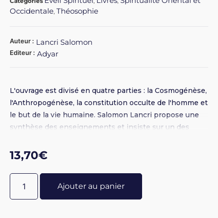
Eveil Spirituel
Livres
Spiritualité Oriental et
Catégories
,
,
Occidentale
Théosophie
,
Auteur :
Lancri Salomon
Editeur :
Adyar
L'ouvrage est divisé en quatre parties : la Cosmogénèse,
l'Anthropogénèse, la constitution occulte de l'homme et
le but de la vie humaine. Salomon Lancri propose une
synthèse des enseignements et insiste sur un des
points clé de la Théosophie, à savoir l'aspect
prométhéen de l'homme.
13,70
€
Ajouter au panier