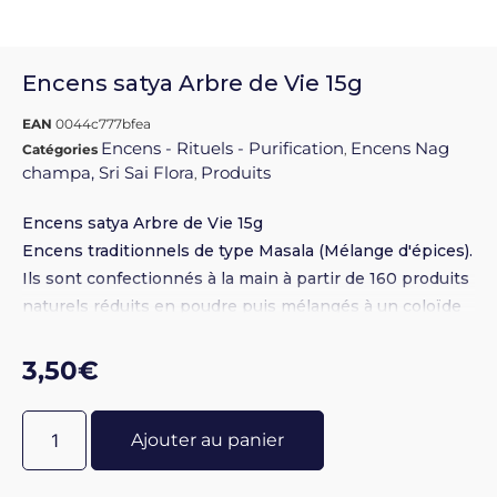
Encens satya Arbre de Vie 15g
EAN
0044c777bfea
Encens - Rituels - Purification
Encens Nag
Catégories
,
champa, Sri Sai Flora
Produits
,
Encens satya Arbre de Vie 15g
Encens traditionnels de type Masala (Mélange d'épices).
Ils sont confectionnés à la main à partir de 160 produits
naturels réduits en poudre puis mélangés à un coloïde
naturel, le miel d'Himalaya. la pâte obtenue est enroulée
sur un bâton de bambou. Vendu à l'unité par boite de
3,50
€
15gr +- 14-16 bâtons. Attention sur la photo vous voyez
la boite de 15gr comme vous la recevrez et la grande
Ajouter au panier
boite de 12 paquet.