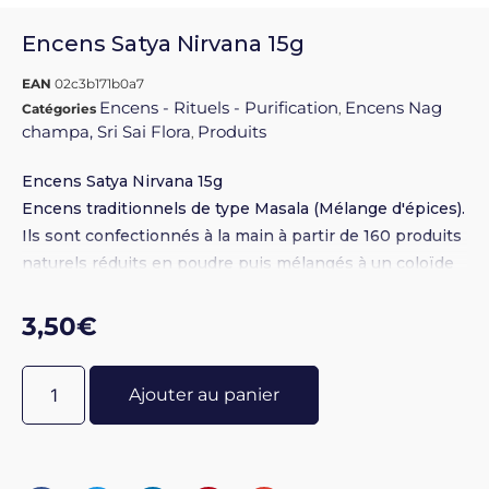
Encens Satya Nirvana 15g
EAN
02c3b171b0a7
Encens - Rituels - Purification
Encens Nag
Catégories
,
champa, Sri Sai Flora
Produits
,
Encens Satya Nirvana 15g
Encens traditionnels de type Masala (Mélange d'épices).
Ils sont confectionnés à la main à partir de 160 produits
naturels réduits en poudre puis mélangés à un coloïde
naturel, le miel d'Himalaya. la pâte obtenue est enroulée
sur un bâton de bambou. Vendu à l'unité par boite de
3,50
€
15gr +- 14-16 bâtons. Attention sur la photo vous voyez
la boite de 15gr comme vous la recevrez et la grande
Ajouter au panier
boite de 12 paquet.