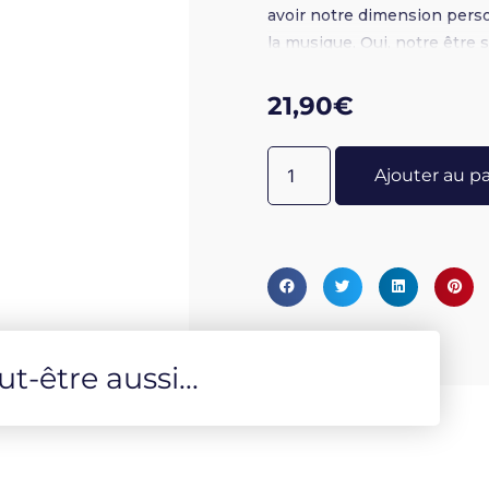
avoir notre dimension pers
la musique. Oui, notre être s
musique peut aider à le faire
les gens à se recentrer sur
21,90
€
Stephen. Espace Intérieur e
être sacré. Un album rempli
Ajouter au p
-être aussi...