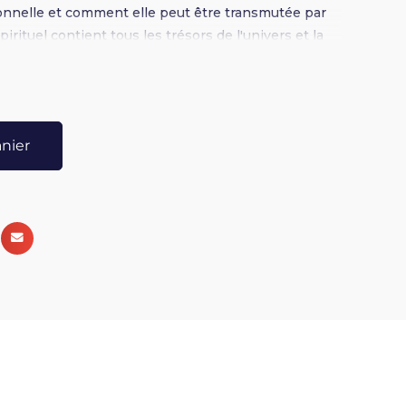
onnelle et comment elle peut être transmutée par
pirituel contient tous les trésors de l'univers et la
 émerger. J'ai voulu, à travers ce ouvel album, aider
 eux-mêmes, à se ressourcer, se retrouver explique
st une invitation musicale à la découverte de notre
 de beauté, de sérénité et d'espaces d'amour innis.
anier