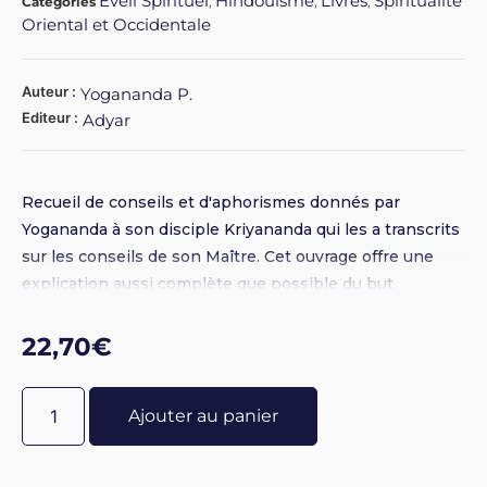
Eveil Spirituel
Hindouisme
Livres
Spiritualité
Catégories
,
,
,
Oriental et Occidentale
Auteur :
Yogananda P.
Editeur :
Adyar
Recueil de conseils et d'aphorismes donnés par
Yogananda à son disciple Kriyananda qui les a transcrits
sur les conseils de son Maître. Cet ouvrage offre une
explication aussi complète que possible du but
véritable de la vie et du chemin pour l'atteindre.
22,70
€
Ajouter au panier